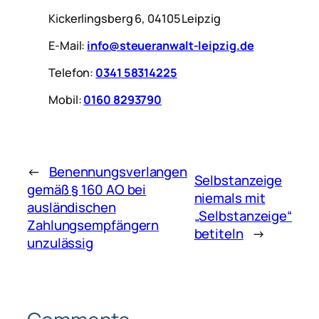
Kickerlingsberg 6, 04105 Leipzig
E-Mail:
info@steueranwalt-leipzig.de
Telefon:
0341 58314225
Mobil:
0160 8293790
←
Benennungsverlangen
Selbstanzeige
gemäß § 160 AO bei
niemals mit
ausländischen
„Selbstanzeige“
Zahlungsempfängern
betiteln
→
unzulässig