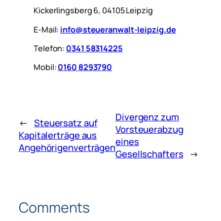
Kickerlingsberg 6, 04105 Leipzig
E-Mail:
info@steueranwalt-leipzig.de
Telefon:
0341 58314225
Mobil:
0160 8293790
Divergenz zum
←
Steuersatz auf
Vorsteuerabzug
Kapitalerträge aus
eines
Angehörigenverträgen
Gesellschafters
→
Comments