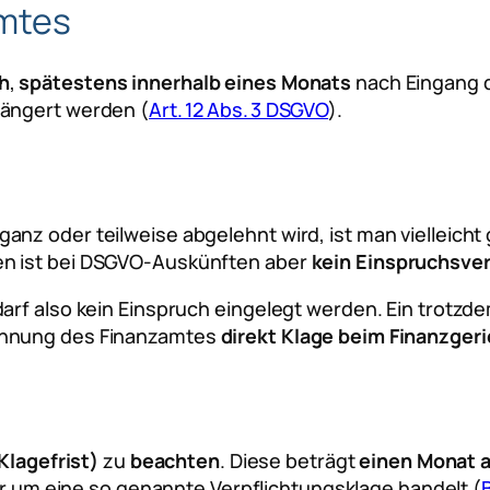
amtes
h
,
spätestens innerhalb eines Monats
nach Eingang de
längert werden (
Art. 12 Abs. 3 DSGVO
).
nz oder teilweise abgelehnt wird, ist man vielleicht
en ist bei DSGVO-Auskünften aber
kein Einspruchsve
arf also kein Einspruch eingelegt werden. Ein trotz
ehnung des Finanzamtes
direkt Klage beim Finanzgeri
(Klagefrist)
zu
beachten
. Diese beträgt
einen Monat 
ier um eine so genannte Verpflichtungsklage handelt (