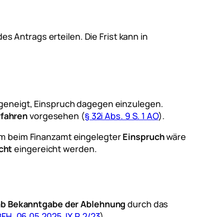
s Antrags erteilen. Die Frist kann in
 geneigt, Einspruch dagegen einzulegen.
rfahren
vorgesehen (
§ 32i Abs. 9 S. 1 AO
).
dem beim Finanzamt eingelegter
Einspruch
wäre
cht
eingereicht werden.
ab Bekanntgabe der Ablehnung
durch das
BFH, 06.05.2025, IX R 2/23
).