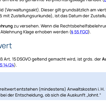
d (Verwaltungsakt). Dieser gilt grundsätzlich am vie
. mit Zustellungsurkunde), ist das Datum der Zustel
ehrung
zu versehen. Wenn die Rechtsbehelfsbelehr
 Ablehnung Klage erhoben werden (
§ 55 FGO
).
wert
ß Art. 15 DSGVO geltend gemacht wird, ist grds. der
Au
 S 14/24
).
itwert entstehen (mindestens) Anwaltskosten i. H. v.
bei der Entscheidung, ob sich die Auskunft „lohnt.“