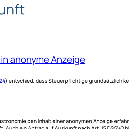
unft
t in anonyme Anzeige
/24
) entschied, dass Steuerpflichtige grundsätzlich 
r Gastronomie den Inhalt einer anonymen Anzeige erfah
t. Auch ein Antrag auf Auskunft nach Art. 15 DSGVO bl