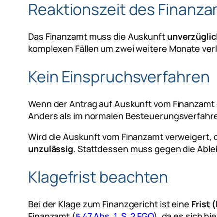
Reaktionszeit des Finanz
Das Finanzamt muss die Auskunft
unverzüglic
komplexen Fällen um zwei weitere Monate ver
Kein Einspruchsverfahren
Wenn der Antrag auf Auskunft vom Finanzamt ga
Anders als im normalen Besteuerungsverfahr
Wird die Auskunft vom Finanzamt verweigert, d
unzulässig
. Stattdessen muss gegen die Abl
Klagefrist beachten
Bei der Klage zum Finanzgericht ist eine
Frist 
Finanzamt (
§ 47 Abs. 1. S. 2 FGO
), da es sich h