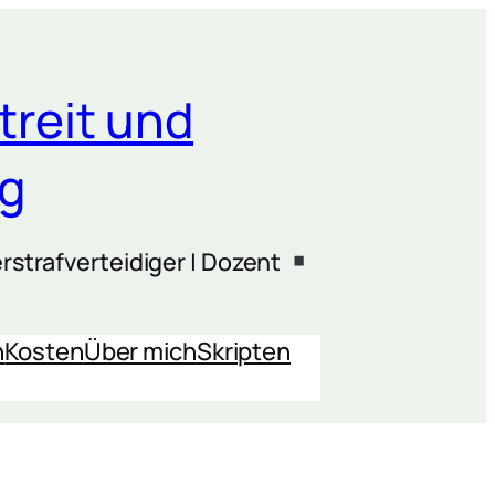
treit und
ng
rstrafverteidiger | Dozent
n
Kosten
Über mich
Skripten