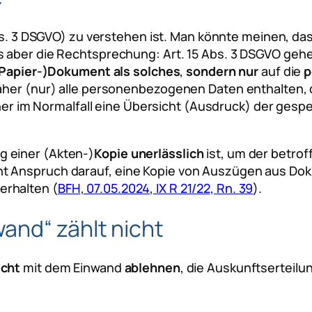
bs. 3 DSGVO) zu verstehen ist. Man könnte meinen, da
s aber die Rechtsprechung: Art. 15 Abs. 3 DSGVO gehe
Papier-)Dokument als solches
,
sondern nur
auf die
p
daher (nur) alle personenbezogenen Daten enthalten, 
aher im Normalfall eine Übersicht (Ausdruck) der gespe
 einer (Akten-)
Kopie unerlässlich
ist, um der betro
ht Anspruch darauf, eine Kopie von Auszügen aus D
erhalten (
BFH, 07.05.2024, IX R 21/22, Rn. 39
).
and“ zählt nicht
icht
mit dem Einwand
ablehnen
, die Auskunftserteilu