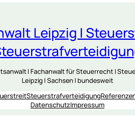
walt Leipzig | Steuers
teuerstrafverteidigu
sanwalt | Fachanwalt für Steuerrecht | Steue
Leipzig | Sachsen | bundesweit
uerstreit
Steuerstrafverteidigung
Referenze
Datenschutz
Impressum