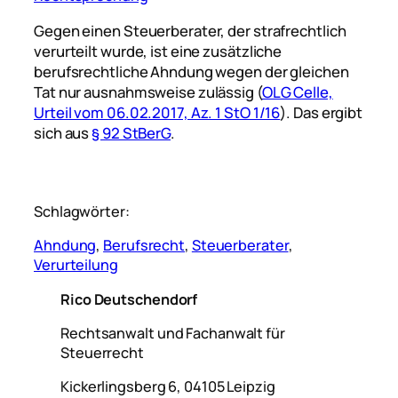
Gegen einen Steuerberater, der strafrechtlich
verurteilt wurde, ist eine zusätzliche
berufsrechtliche Ahndung wegen der gleichen
Tat nur ausnahmsweise zulässig (
OLG Celle,
Urteil vom 06.02.2017, Az. 1 StO 1/16
). Das ergibt
sich aus
§ 92 StBerG
.
Schlagwörter:
Ahndung
, 
Berufsrecht
, 
Steuerberater
, 
Verurteilung
Rico Deutschendorf
Rechtsanwalt und Fachanwalt für
Steuerrecht
Kickerlingsberg 6, 04105 Leipzig