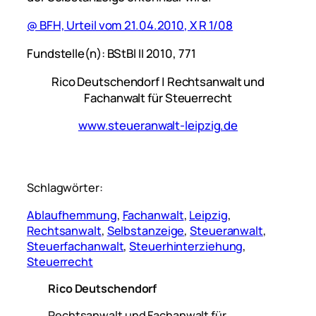
@ BFH, Urteil vom 21.04.2010, X R 1/08
Fundstelle(n): BStBl II 2010, 771
Rico Deutschendorf | Rechtsanwalt und
Fachanwalt für Steuerrecht
www.steueranwalt-leipzig.de
Schlagwörter:
Ablaufhemmung
, 
Fachanwalt
, 
Leipzig
, 
Rechtsanwalt
, 
Selbstanzeige
, 
Steueranwalt
, 
Steuerfachanwalt
, 
Steuerhinterziehung
, 
Steuerrecht
Rico Deutschendorf
Rechtsanwalt und Fachanwalt für