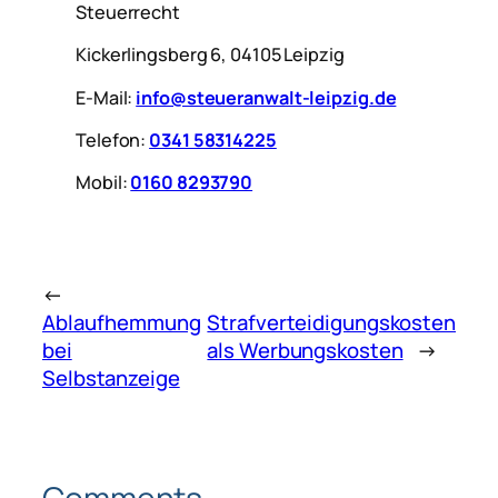
Steuerrecht
Kickerlingsberg 6, 04105 Leipzig
E-Mail:
info@steueranwalt-leipzig.de
Telefon:
0341 58314225
Mobil:
0160 8293790
←
Ablaufhemmung
Strafverteidigungskosten
bei
als Werbungskosten
→
Selbstanzeige