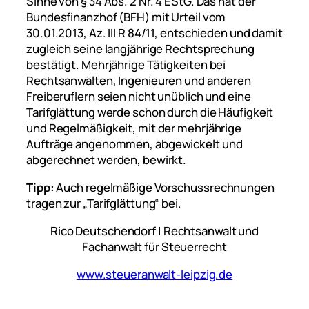
Sinne von § 34 Abs. 2 Nr. 4 EStG. Das hat der
Bundesfinanzhof (BFH) mit Urteil vom
30.01.2013, Az. III R 84/11, entschieden und damit
zugleich seine langjährige Rechtsprechung
bestätigt.
Mehrjährige Tätigkeiten bei
Rechtsanwälten, Ingenieuren und anderen
Freiberuflern seien nicht unüblich und eine
Tarifglättung werde schon durch die Häufigkeit
und Regelmäßigkeit, mit der mehrjährige
Aufträge angenommen, abge
wickelt und
abgerechnet werden, bewirkt.
Tipp:
Auch regelmäßige Vorschussrechnungen
tragen zur „Tarifglättung“ bei.
Rico Deutschendorf | Rechtsanwalt und
Fachanwalt für Steuerrecht
www.steueranwalt-leipzig.de