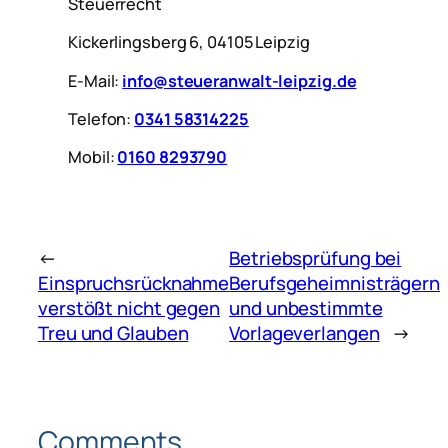
Steuerrecht
Kickerlingsberg 6, 04105 Leipzig
E-Mail:
info@steueranwalt-leipzig.de
Telefon:
0341 58314225
Mobil:
0160 8293790
←
Betriebsprüfung bei
Einspruchsrücknahme
Berufsgeheimnisträgern
verstößt nicht gegen
und unbestimmte
Treu und Glauben
Vorlageverlangen
→
Comments