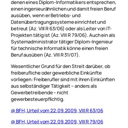
denen eines Diplom-Informatikers entsprechen,
einen ingenieurähnlichen und damit freien Beruf
ausüben, wenn er Betriebs- und
Datenübertragungssysteme einrichtet und
betreut (Az. VIII R 63/06) oder als Leiter von IT-
Projekten tätig ist (Az. VIII R 79/06). Auch ein als
Systemadministrator tätiger Diplom-Ingenieur
für technische Informatik könne einen freien
Beruf ausüben (Az. VIII R 31/07).
Wesentlicher Grund für den Streit darüber, ob
freiberufliche oder gewerbliche Einkünfte
vorliegen: Freiberufler sind mit ihren Einkünften
aus selbständiger Tätigkeit – anders als
Gewerbetreibende – nicht
gewerbesteuerpflichtig.
@ BFH, Urteil vom 22.09.2009, VIII R 63/06
@ BFH, Urteil vom 22.09.2009, VIII R 79/06