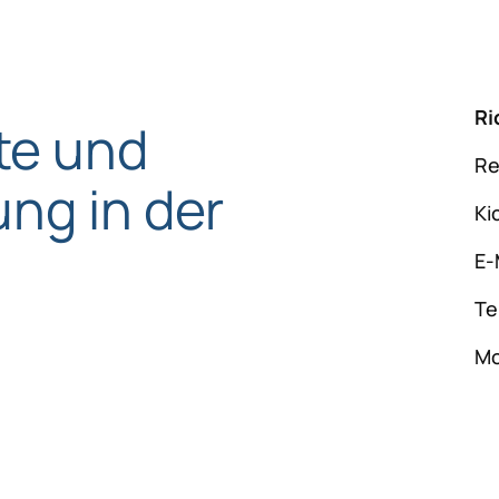
Ri
te und
Re
ng in der
Ki
E-
Te
Mo