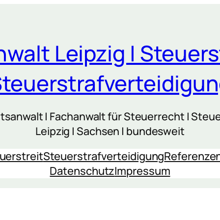
walt Leipzig | Steuers
teuerstrafverteidigu
sanwalt | Fachanwalt für Steuerrecht | Steue
Leipzig | Sachsen | bundesweit
uerstreit
Steuerstrafverteidigung
Referenze
Datenschutz
Impressum