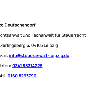
co Deutschendorf
chtsanwalt und Fachanwalt für Steuerrecht
ckerlingsberg 6, 04105 Leipzig
Mail:
info@steueranwalt-leipzig.de
lefon:
0341 58314225
bil:
0160 8293790