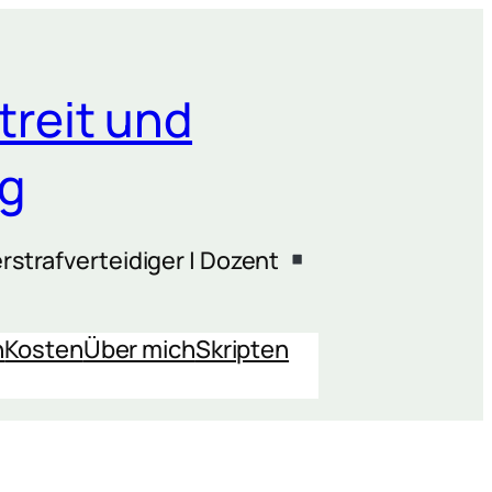
treit und
ng
rstrafverteidiger | Dozent
n
Kosten
Über mich
Skripten