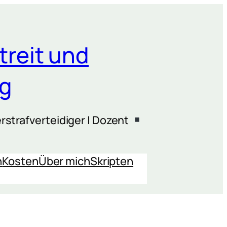
treit und
ng
rstrafverteidiger | Dozent
n
Kosten
Über mich
Skripten