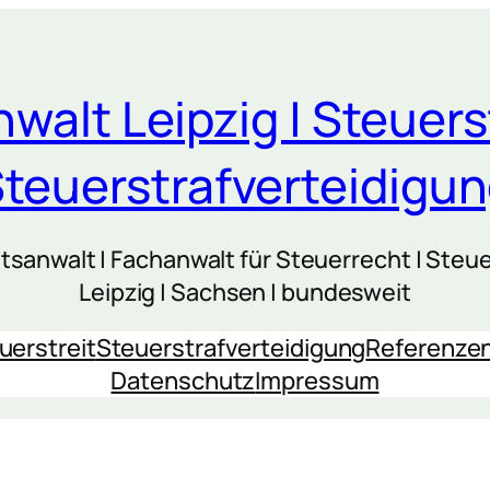
walt Leipzig | Steuers
teuerstrafverteidigu
sanwalt | Fachanwalt für Steuerrecht | Steue
Leipzig | Sachsen | bundesweit
uerstreit
Steuerstrafverteidigung
Referenze
Datenschutz
Impressum