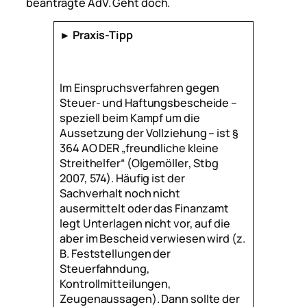
beantragte AdV. Geht doch.
► Praxis-Tipp
Im Einspruchsverfahren gegen
Steuer- und Haftungsbescheide –
speziell beim Kampf um die
Aussetzung der Vollziehung – ist §
364 AO DER „freundliche kleine
Streithelfer“ (
Olgemöller
, Stbg
2007, 574). Häufig ist der
Sachverhalt noch nicht
ausermittelt oder das Finanzamt
legt Unterlagen nicht vor, auf die
aber im Bescheid verwiesen wird (z.
B. Feststellungen der
Steuerfahndung,
Kontrollmitteilungen,
Zeugenaussagen). Dann sollte der