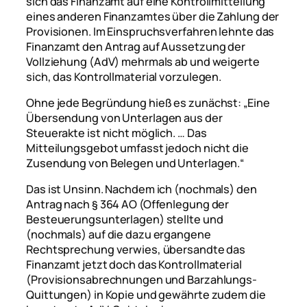
sich das Finanzamt auf eine Kontrollmitteilung
eines anderen Finanzamtes über die Zahlung der
Provisionen. Im Einspruchsverfahren lehnte das
Finanzamt den Antrag auf Aussetzung der
Vollziehung (AdV) mehrmals ab und weigerte
sich, das Kontrollmaterial vorzulegen.
Ohne jede Begründung hieß es zunächst:
„Eine
Übersendung von Unterlagen aus der
Steuerakte ist nicht möglich. … Das
Mitteilungsgebot umfasst jedoch nicht die
Zusendung von Belegen und Unterlagen.“
Das ist Unsinn. Nachdem ich (nochmals) den
Antrag nach § 364 AO (Offenlegung der
Besteuerungsunterlagen) stellte und
(nochmals) auf die dazu ergangene
Rechtsprechung verwies, übersandte das
Finanzamt jetzt doch das Kontrollmaterial
(Provisionsabrechnungen und Barzahlungs-
Quittungen) in Kopie und gewährte zudem die