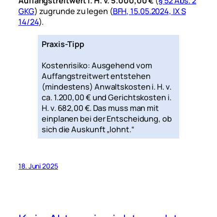
Auffangstreitwert i. H. v. 5.000,00 €
(
§ 52 Abs. 2
GKG
) zugrunde zu legen (
BFH, 15.05.2024, IX S
14/24
).
Praxis-Tipp
Kostenrisiko: Ausgehend vom
Auffangstreitwert entstehen
(mindestens) Anwaltskosten i. H. v.
ca. 1.200,00 € und Gerichtskosten i.
H. v. 682,00 €. Das muss man mit
einplanen bei der Entscheidung, ob
sich die Auskunft „lohnt.“
18. Juni 2025