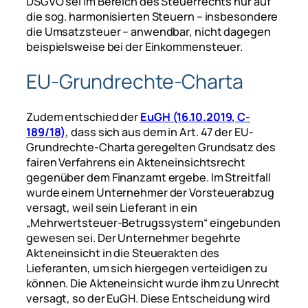
DSGVO sei im Bereich des Steuerrechts nur auf
die sog. harmonisierten Steuern – insbesondere
die Umsatzsteuer – anwendbar, nicht dagegen
beispielsweise bei der Einkommensteuer.
EU-Grundrechte-Charta
Zudem entschied der
EuGH (16.10.2019, C-
189/18)
, dass sich aus dem in Art. 47 der EU-
Grundrechte-Charta geregelten Grundsatz des
fairen Verfahrens ein Akteneinsichtsrecht
gegenüber dem Finanzamt ergebe. Im Streitfall
wurde einem Unternehmer der Vorsteuerabzug
versagt, weil sein Lieferant in ein
„Mehrwertsteuer-Betrugssystem“ eingebunden
gewesen sei. Der Unternehmer begehrte
Akteneinsicht in die Steuerakten des
Lieferanten, um sich hiergegen verteidigen zu
können. Die Akteneinsicht wurde ihm zu Unrecht
versagt, so der EuGH. Diese Entscheidung wird