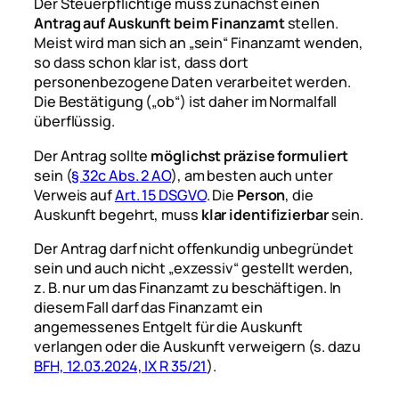
Der Steuerpflichtige muss zunächst einen
Antrag auf Auskunft beim Finanzamt
stellen.
Meist wird man sich an „sein“ Finanzamt wenden,
so dass schon klar ist, dass dort
personenbezogene Daten verarbeitet werden.
Die Bestätigung („ob“) ist daher im Normalfall
überflüssig.
Der Antrag sollte
möglichst präzise formuliert
sein (
§ 32c Abs. 2 AO
), am besten auch unter
Verweis auf
Art. 15 DSGVO
. Die
Person
, die
Auskunft begehrt, muss
klar identifizierbar
sein.
Der Antrag darf nicht offenkundig unbegründet
sein und auch nicht „exzessiv“ gestellt werden,
z. B. nur um das Finanzamt zu beschäftigen. In
diesem Fall darf das Finanzamt ein
angemessenes Entgelt für die Auskunft
verlangen oder die Auskunft verweigern (s. dazu
BFH, 12.03.2024, IX R 35/21
).