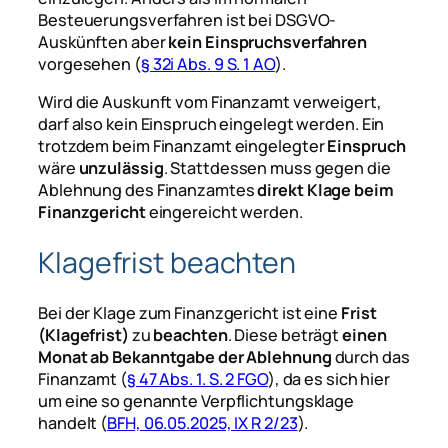
Besteuerungsverfahren ist bei DSGVO-
Auskünften aber
kein Einspruchsverfahren
vorgesehen (
§ 32i Abs. 9 S. 1 AO
).
Wird die Auskunft vom Finanzamt verweigert,
darf also kein Einspruch eingelegt werden. Ein
trotzdem beim Finanzamt eingelegter
Einspruch
wäre
unzulässig
. Stattdessen muss gegen die
Ablehnung des Finanzamtes
direkt Klage beim
Finanzgericht
eingereicht werden.
Klagefrist beachten
Bei der Klage zum Finanzgericht ist eine
Frist
(Klagefrist)
zu
beachten
. Diese beträgt
einen
Monat ab Bekanntgabe der Ablehnung
durch das
Finanzamt (
§ 47 Abs. 1. S. 2 FGO
), da es sich hier
um eine so genannte Verpflichtungsklage
handelt (
BFH, 06.05.2025, IX R 2/23
).