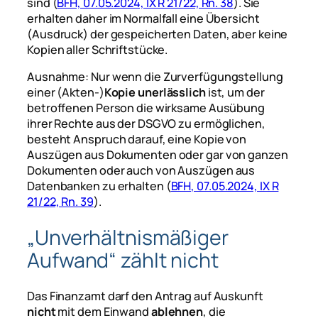
sind (
BFH, 07.05.2024, IX R 21/22, Rn. 38
). Sie
erhalten daher im Normalfall eine Übersicht
(Ausdruck) der gespeicherten Daten, aber keine
Kopien aller Schriftstücke.
Ausnahme: Nur wenn die Zurverfügungstellung
einer (Akten-)
Kopie unerlässlich
ist, um der
betroffenen Person die wirksame Ausübung
ihrer Rechte aus der DSGVO zu ermöglichen,
besteht Anspruch darauf, eine Kopie von
Auszügen aus Dokumenten oder gar von ganzen
Dokumenten oder auch von Auszügen aus
Datenbanken zu erhalten (
BFH, 07.05.2024, IX R
21/22, Rn. 39
).
„Unverhältnismäßiger
Aufwand“ zählt nicht
Das Finanzamt darf den Antrag auf Auskunft
nicht
mit dem Einwand
ablehnen
, die