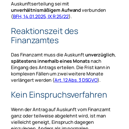
Auskunftserteilung sei mit
unverhältnismäßigem Aufwand
verbunden
(
BFH, 14.01.2025, IX R 25/22
).
Reaktionszeit des
Finanzamtes
Das Finanzamt muss die Auskunft
unverzüglich
,
spätestens innerhalb eines Monats
nach
Eingang des Antrags erteilen. Die Frist kann in
komplexen Fällen um zwei weitere Monate
verlängert werden (
Art. 12 Abs. 3 DSGVO
).
Kein Einspruchsverfahren
Wenn der Antrag auf Auskunft vom Finanzamt
ganz oder teilweise abgelehnt wird, ist man
vielleicht geneigt, Einspruch dagegen
einzulegen. Anders als im normalen