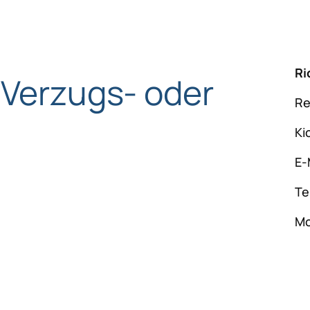
Ri
 Verzugs- oder
Re
Ki
E-
Te
Mo