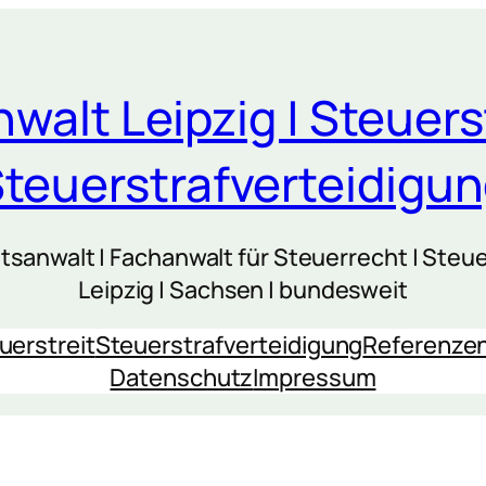
walt Leipzig | Steuers
teuerstrafverteidigu
sanwalt | Fachanwalt für Steuerrecht | Steue
Leipzig | Sachsen | bundesweit
uerstreit
Steuerstrafverteidigung
Referenze
Datenschutz
Impressum