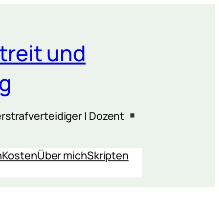
treit und
ng
rstrafverteidiger | Dozent
n
Kosten
Über mich
Skripten