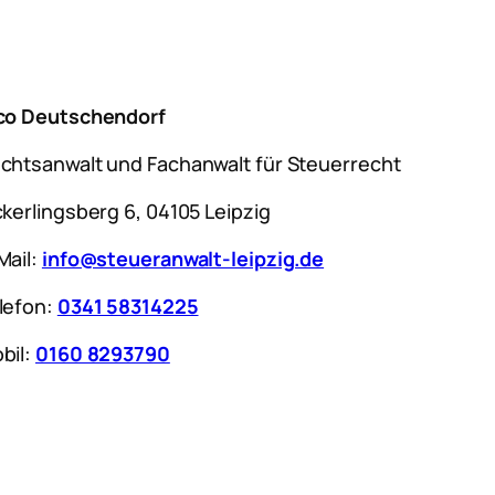
co Deutschendorf
chtsanwalt und Fachanwalt für Steuerrecht
ckerlingsberg 6, 04105 Leipzig
Mail:
info@steueranwalt-leipzig.de
lefon:
0341 58314225
bil:
0160 8293790