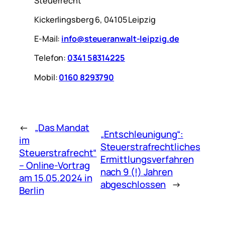
Steuerrecht
Kickerlingsberg 6, 04105 Leipzig
E-Mail:
info@steueranwalt-leipzig.de
Telefon:
0341 58314225
Mobil:
0160 8293790
←
„Das Mandat
„Entschleunigung“:
im
Steuerstrafrechtliches
Steuerstrafrecht“
Ermittlungsverfahren
– Online-Vortrag
nach 9 (!) Jahren
am 15.05.2024 in
abgeschlossen
→
Berlin