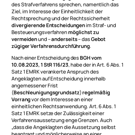
des Strafverfahrens sprechen, namentlich das
Ziel, im Interesse der Einheitlichkeit der
Rechtsprechung und der Rechtssicherheit
divergierende Entscheidungen
im Straf- und
Besteuerungsverfahren
möglichst zu
vermeiden
und –
anderseits
– das
Gebot
zügiger Verfahrensdurchführung
.
Nach einer Entscheidung des
BGH vom
10.08.2023, 1 StR 116/23
, habe der in Art. 6 Abs. 1
Satz 1 EMRK verankerte Anspruch des
Angeklagten auf Entscheidung innerhalb
angemessener Frist
(
Beschleunigungsgrundsatz
)
regelmäßig
Vorrang
vor dem Interesse an einer
einheitlichen Rechtsanwendung. Art. 6 Abs. 1
Satz 1 EMRK setze der Zulässigkeit einer
Verfahrensaussetzung enge Grenzen. Auch
„dass die Angeklagten die Aussetzung selbst
beantragt und möglicherweise an einer