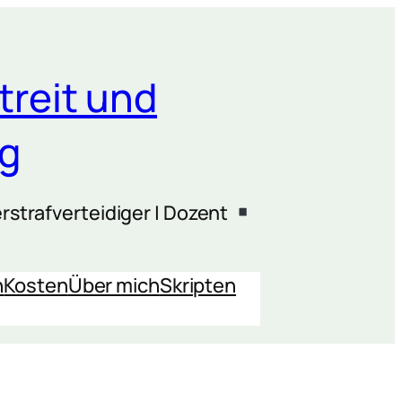
treit und
ng
rstrafverteidiger | Dozent
n
Kosten
Über mich
Skripten