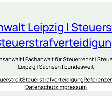
walt Leipzig | Steuers
teuerstrafverteidigu
sanwalt | Fachanwalt für Steuerrecht | Steue
Leipzig | Sachsen | bundesweit
uerstreit
Steuerstrafverteidigung
Referenze
Datenschutz
Impressum