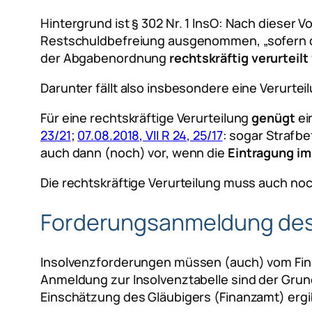
Hintergrund ist § 302 Nr. 1 InsO: Nach dieser V
Restschuldbefreiung ausgenommen,
„sofern
der Abgabenordnung
rechtskräftig verurteilt
Darunter fällt also insbesondere eine Verurte
Für eine rechtskräftige Verurteilung
genügt
ei
23/21
;
07.08.2018, VII R 24, 25/17
: sogar Strafbe
auch dann (noch) vor, wenn die
Eintragung im
Die rechtskräftige Verurteilung muss auch no
Forderungsanmeldung des F
Insolvenzforderungen müssen (auch) vom Fina
Anmeldung zur Insolvenztabelle sind der Gru
Einschätzung des Gläubigers (Finanzamt) ergib