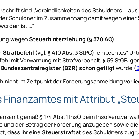
orschrift sind
„Verbindlichkeiten des Schuldners … aus
 der Schuldner im Zusammenhang damit wegen einer
worden ist …“
ilung wegen
Steuerhinterziehung (§ 370 AO)
.
n
Strafbefehl
(vgl. § 410 Abs. 3 StPO), ein „echtes“ Urte
fehl mit Verwarnung mit Strafvorbehalt, § 59 StGB, gen
 Bundeszentralregister (BZR) schon getilgt
wurde (
B
ch nicht im Zeitpunkt der Forderungsanmeldung vorlie
inanzamtes mit Attribut „Steu
nzamt gemäß § 174 Abs. 1 InsO beim Insolvenzverwal
nd und der Betrag der Forderung anzugeben sowie di
t, dass ihr eine
Steuerstraftat
des Schuldners zugrund