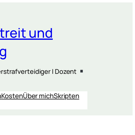
treit und
ng
rstrafverteidiger | Dozent
n
Kosten
Über mich
Skripten