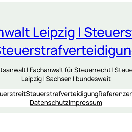
walt Leipzig | Steuers
teuerstrafverteidigu
sanwalt | Fachanwalt für Steuerrecht | Steue
Leipzig | Sachsen | bundesweit
uerstreit
Steuerstrafverteidigung
Referenze
Datenschutz
Impressum