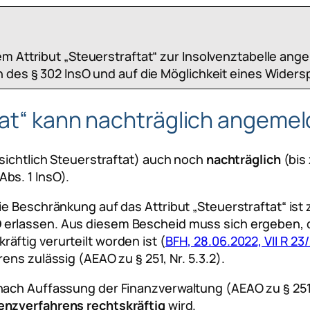
m Attribut „Steuerstraftat“ zur Insolvenztabelle ang
 des § 302 InsO und auf die Möglichkeit eines Widersp
ftat“ kann nachträglich angeme
nsichtlich Steuerstraftat) auch noch
nachträglich
(bis
Abs. 1 InsO).
e Beschränkung auf das Attribut „Steuerstraftat“ ist 
O
erlassen. Aus diesem Bescheid muss sich ergeben,
ftig verurteilt worden ist (
BFH, 28.06.2022, VII R 23/
ens zulässig (AEAO zu § 251, Nr. 5.3.2).
ach Auffassung der Finanzverwaltung (AEAO zu § 251,
enzverfahrens rechtskräftig
wird.