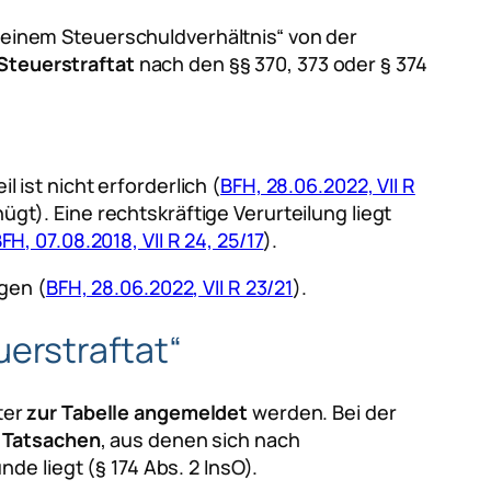
 einem Steuerschuldverhältnis“
von der
Steuerstraftat
nach den §§ 370, 373 oder § 374
il ist nicht erforderlich (
BFH, 28.06.2022, VII R
ügt). Eine rechtskräftige Verurteilung liegt
FH, 07.08.2018, VII R 24, 25/17
).
gen (
BFH, 28.06.2022, VII R 23/21
).
erstraftat“
ter
zur Tabelle angemeldet
werden. Bei der
e
Tatsachen
, aus denen sich nach
e liegt (§ 174 Abs. 2 InsO).