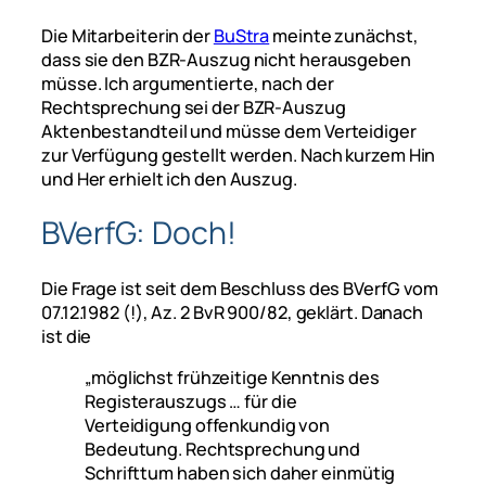
Die Mitarbeiterin der
BuStra
meinte zunächst,
dass sie den BZR-Auszug nicht herausgeben
müsse. Ich argumentierte, nach der
Rechtsprechung sei der BZR-Auszug
Aktenbestandteil und müsse dem Verteidiger
zur Verfügung gestellt werden. Nach kurzem Hin
und Her erhielt ich den Auszug.
BVerfG: Doch!
Die Frage ist seit dem Beschluss des BVerfG vom
07.12.1982 (!), Az. 2 BvR 900/82, geklärt. Danach
ist die
„möglichst frühzeitige Kenntnis des
Registerauszugs … für die
Verteidigung offenkundig von
Bedeutung. Rechtsprechung und
Schrifttum haben sich daher einmütig