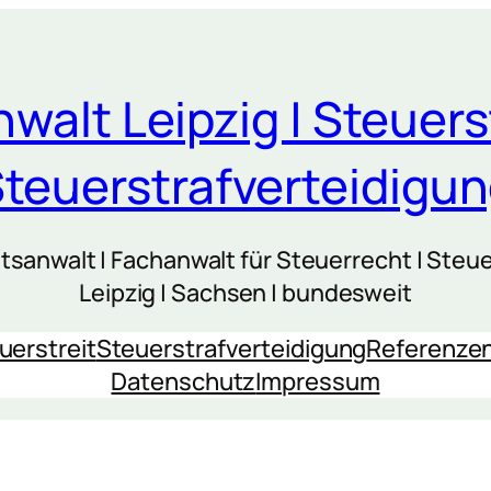
walt Leipzig | Steuers
teuerstrafverteidigu
sanwalt | Fachanwalt für Steuerrecht | Steue
Leipzig | Sachsen | bundesweit
uerstreit
Steuerstrafverteidigung
Referenze
Datenschutz
Impressum