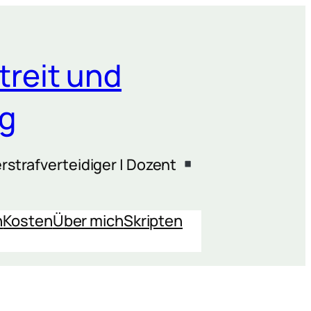
treit und
ng
rstrafverteidiger | Dozent
n
Kosten
Über mich
Skripten