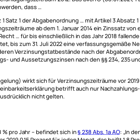
hwerden, dass …
z 1 Satz 1 der Abgabenordnung … mit Artikel 3 Absatz 
gszeiträume ab dem 1. Januar 2014 ein Zinssatz von 
e Recht … für bis einschließlich in das Jahr 2018 falle
tet, bis zum 31. Juli 2022 eine verfassungsgemäße Ne
nderen Verzinsungstatbestände nach der Abgabenordn
gs- und Aussetzungszinsen nach den §§ 234, 235 und
gelung) wirkt sich für Verzinsungszeiträume vor 2019 
reinbarkeitserklärung betrifft auch nur Nachzahlungs
ausdrücklich nicht gelten.
g
 % pro Jahr – befindet sich in
§ 238 Abs. 1a AO
: „In d
 2019 0,15 Prozent für jeden Monat, das heißt 1,8 Proz