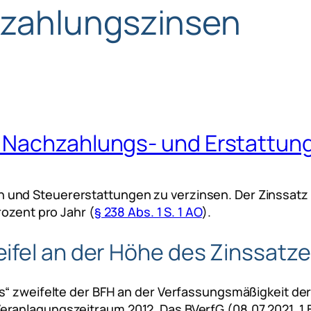
zahlungszinsen
 Nachzahlungs- und Erstattung
nd Steuererstattungen zu verzinsen. Der Zinssatz be
rozent pro Jahr (
§ 238 Abs. 1 S. 1 AO
).
ifel an der Höhe des Zinssatz
s“ zweifelte der BFH an der Verfassungsmäßigkeit de
ranlagungszeitraum 2012. Das BVerfG (08.07.2021, 1 