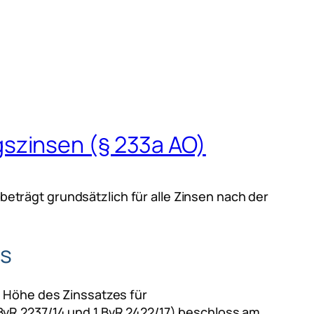
szinsen (§ 233a AO)
trägt grundsätzlich für alle Zinsen nach der
es
r Höhe des Zinssatzes für
BvR 2237/14 und 1 BvR 2422/17) beschloss am