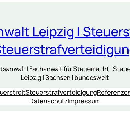
walt Leipzig | Steuers
teuerstrafverteidigu
sanwalt | Fachanwalt für Steuerrecht | Steue
Leipzig | Sachsen | bundesweit
uerstreit
Steuerstrafverteidigung
Referenze
Datenschutz
Impressum