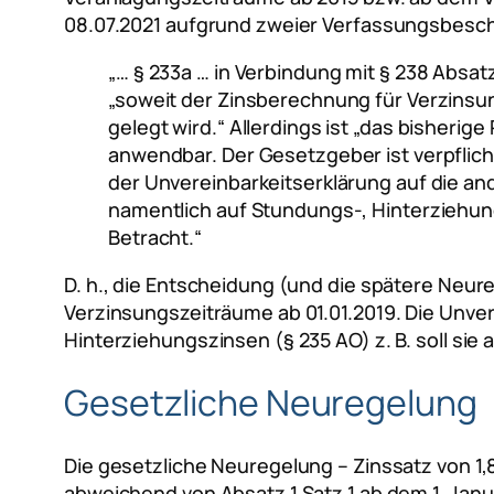
08.07.2021 aufgrund zweier Verfassungsbesc
„… § 233a … in Verbindung mit § 238 Absat
„soweit der Zinsberechnung für Verzinsun
gelegt wird.“ Allerdings ist „das bisherig
anwendbar. Der Gesetzgeber ist verpflich
der Unvereinbarkeitserklärung auf die a
namentlich auf Stundungs-, Hinterziehun
Betracht.“
D. h., die Entscheidung (und die spätere Neure
Verzinsungszeiträume ab 01.01.2019. Die Unve
Hinterziehungszinsen (§ 235 AO) z. B. soll sie 
Gesetzliche Neuregelun
Die gesetzliche Neuregelung – Zinssatz von 1,8
abweichend von Absatz 1 Satz 1 ab dem 1. Januar