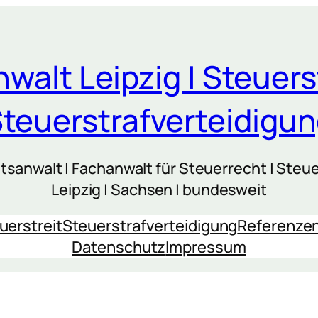
walt Leipzig | Steuers
teuerstrafverteidigu
sanwalt | Fachanwalt für Steuerrecht | Steue
Leipzig | Sachsen | bundesweit
uerstreit
Steuerstrafverteidigung
Referenze
Datenschutz
Impressum