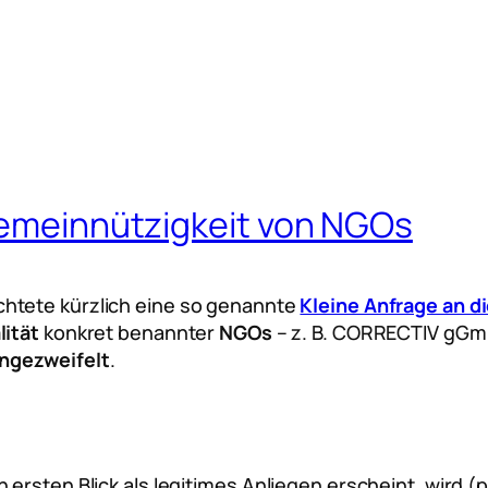
 Gemeinnützigkeit von NGOs
chtete kürzlich eine so genannte
Kleine Anfrage an d
lität
konkret benannter
NGOs
– z. B. CORRECTIV gGm
ngezweifelt
.
ersten Blick als legitimes Anliegen erscheint, wird (