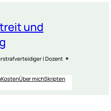
treit und
ng
rstrafverteidiger | Dozent
n
Kosten
Über mich
Skripten