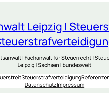
walt Leipzig | Steuers
teuerstrafverteidigu
sanwalt | Fachanwalt für Steuerrecht | Steue
Leipzig | Sachsen | bundesweit
uerstreit
Steuerstrafverteidigung
Referenze
Datenschutz
Impressum